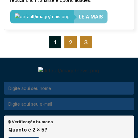
reduzir churn: análise e oportunidades.
LEIA MAIS
1
2
3
🔒 Verificação humana
Quanto é 2 x 5?