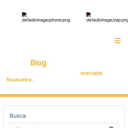
(11)
91866-
0478
HOME
/
BLOG
Nosso
Blog
Veja as últimas notícias sobre o
mercado
financeiro.
Busca